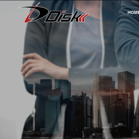
HOM
社長挨拶
Message
会社案内
事業案内
Campany
Business information
沿革
History
土木事業
弊社土木事業