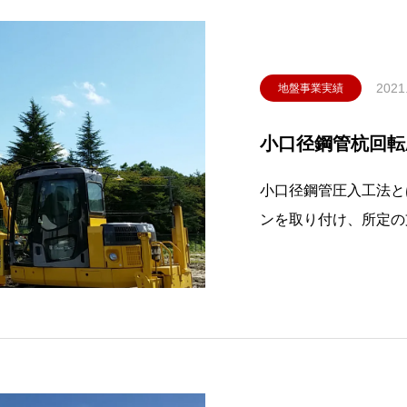
2021
地盤事業実績
小口径鋼管杭回転
小口径鋼管圧入工法と
ンを取り付け、所定の
ので、住宅基礎等で、
特に適切な工法です。