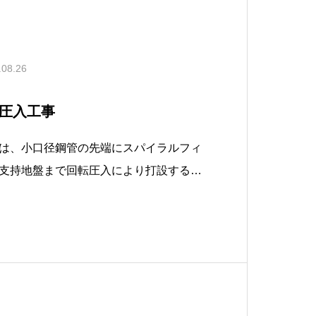
.08.26
圧入工事
は、小口径鋼管の先端にスパイラルフィ
支持地盤まで回転圧入により打設するも
支持層が深い場合や傾斜が見られる際に