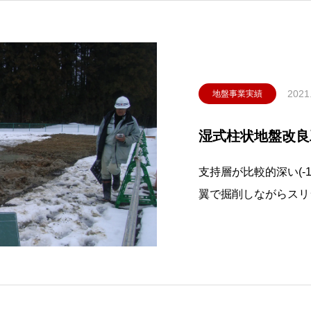
2021
地盤事業実績
湿式柱状地盤改良
支持層が比較的深い(-1
翼で掘削しながらスリ
し、土とセメント系固
り、地面の中に強度の