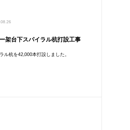
.08.26
ー架台下スパイラル杭打設工事
ル杭を42,000本打設しました。