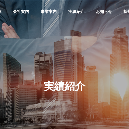
E
会社案内
事業案内
実績紹介
お知らせ
採
企業理念
Philosophy
実績紹介
地盤事業
について
弊社の地盤事業について