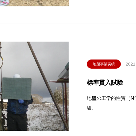
2021
地盤事業実績
標準貫入試験
地盤の工学的性質（N
験。