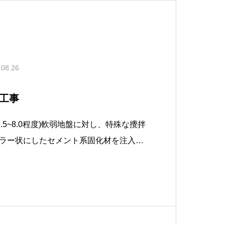
.08.26
工事
.5~8.0程度)軟弱地盤に対し、特殊な攪拌
ラー状にしたセメント系固化材を注入
化材を混合攪拌・固化させることによ
高い円筒形の柱状体を作る工法です。