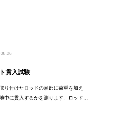
.08.26
ト貫入試験
取り付けたロッドの頭部に荷重を加え
地中に貫入するかを測ります。ロッドの
いる場合は、ハンドルを回転させてさら
5cm貫入させるのにハンドルを半何回転
結果をもとに地盤の強度を判断します。