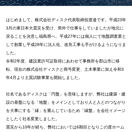
はじめまして。株式会社ディスク代表取締役渡邉です。平成23年
3月の東日本大震災を受け、県外で仕事をしていましたが地元に
戻ることを決意し福島県へ、平成27年には個人にて地盤調査業と
して創業し平成28年に法人化、改良工事も手がけるようになりま
した。
令和2年度、建設業許可証取得にあわせて事務所を郡山市に移
転、現在の株式会社ディスクと商号変更、土木事業に加え令和3
年4月より土質試験事業も開始しました。
社名であるディスクは「円盤」を意味しますが、弊社は建築・建
設の基盤になる「地盤」をメインとしており人と人とのつながり
を大事にする「縁」を重んじているため「縁盤」を会社イメージ
としたく社名変更しました。
震災から10年が経ち、弊社においては6期目となりこの度ホーム