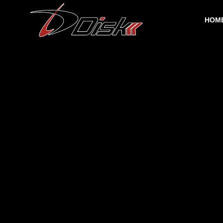
HOM
社長挨拶
Message
会社案内
事業案内
Campany
Business information
沿革
History
土木事業
弊社土木事業