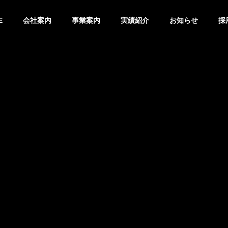
E
会社案内
事業案内
実績紹介
お知らせ
採
企業理念
Philosophy
地盤事業
について
弊社の地盤事業について