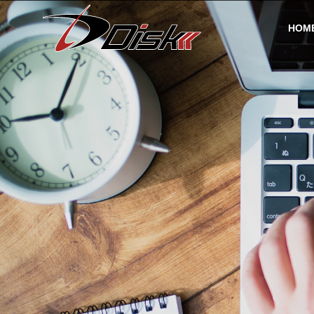
HOM
社長挨拶
Message
会社案内
事業案内
Campany
Business information
沿革
History
土木事業
弊社土木事業