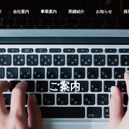
E
会社案内
事業案内
実績紹介
お知らせ
採
企業理念
Philosophy
ご案内
地盤事業
について
弊社の地盤事業について